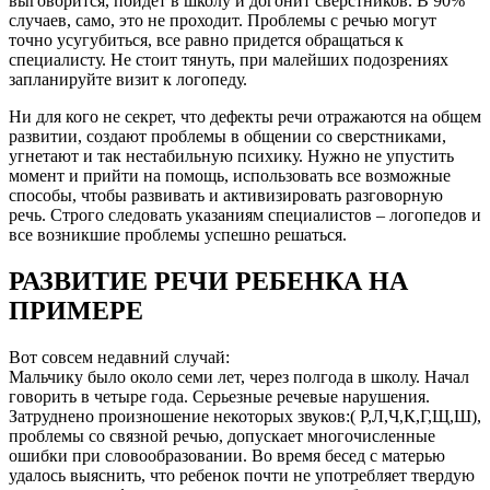
выговорится, пойдет в школу и догонит сверстников. В 90%
случаев, само, это не проходит. Проблемы с речью могут
точно усугубиться, все равно придется обращаться к
специалисту. Не стоит тянуть, при малейших подозрениях
запланируйте визит к логопеду.
Ни для кого не секрет, что дефекты речи отражаются на общем
развитии, создают проблемы в общении со сверстниками,
угнетают и так нестабильную психику. Нужно не упустить
момент и прийти на помощь, использовать все возможные
способы, чтобы развивать и активизировать разговорную
речь. Строго следовать указаниям специалистов – логопедов и
все возникшие проблемы успешно решаться.
РАЗВИТИЕ РЕЧИ РЕБЕНКА НА
ПРИМЕРЕ
Вот совсем недавний случай:
Мальчику было около семи лет, через полгода в школу. Начал
говорить в четыре года. Серьезные речевые нарушения.
Затруднено произношение некоторых звуков:( Р,Л,Ч,К,Г,Щ,Ш),
проблемы со связной речью, допускает многочисленные
ошибки при словообразовании. Во время бесед с матерью
удалось выяснить, что ребенок почти не употребляет твердую