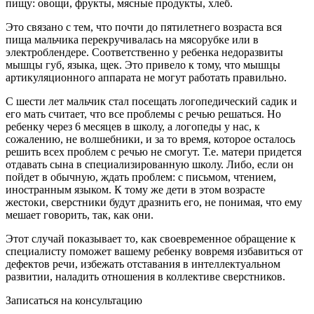
пищу: овощи, фрукты, мясные продукты, хлеб.
Это связано с тем, что почти до пятилетнего возраста вся
пища мальчика перекручивалась на мясорубке или в
электроблендере. Соответственно у ребенка недоразвиты
мышцы губ, языка, щек. Это привело к тому, что мышцы
артикуляционного аппарата не могут работать правильно.
С шести лет мальчик стал посещать логопедический садик и
его мать считает, что все проблемы с речью решаться. Но
ребенку через 6 месяцев в школу, а логопеды у нас, к
сожалению, не волшебники, и за то время, которое осталось
решить всех проблем с речью не смогут. Т.е. матери придется
отдавать сына в специализированную школу. Либо, если он
пойдет в обычную, ждать проблем: с письмом, чтением,
иностранным языком. К тому же дети в этом возрасте
жестоки, сверстники будут дразнить его, не понимая, что ему
мешает говорить, так, как они.
Этот случай показывает то, как своевременное обращение к
специалисту поможет вашему ребенку вовремя избавиться от
дефектов речи, избежать отставания в интеллектуальном
развитии, наладить отношения в коллективе сверстников.
Записаться на консультацию